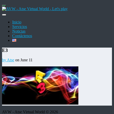
Inicio
Servicios
Noticias
Contáctenos
E3
by Atse
on June 11
AVW - Atse Virtual World © 2026