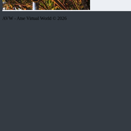
AVW - Atse Virtual World © 2026